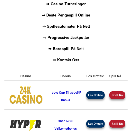
⇒ Casino Turneringer
⇒ Beste Pengespill Online
⇒ Spilleautomater På Nett
⇒ Progressive Jackpotter
⇒ Bordspill På Nett
⇒ Kontakt Oss
Casino
Bonus
Les Omtale
Spill Nå
100% Opp Til 3000KR
Les Omtale
Spill Nå
Bonus
3000 NOK
Les Omtale
Spill Nå
Velkomstbonus