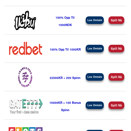
100% Opp Til
Les Omtale
Spill Nå
1000NOK
Les Omtale
Spill Nå
100% Opp Til 1000KR
Les Omtale
Spill Nå
22500KR + 200 Spinn
10000KR + 100 Bonus
Les Omtale
Spill Nå
Spinn