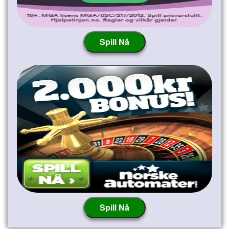
Spill Nå
Spill Nå